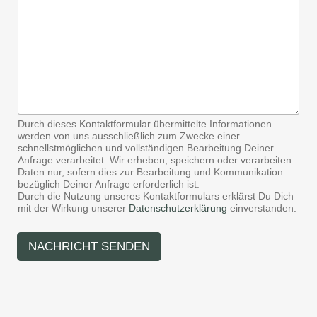
h
A
r
d
i
r
c
e
h
s
t
s
*
e
*
Durch dieses Kontaktformular übermittelte Informationen
werden von uns ausschließlich zum Zwecke einer
schnellstmöglichen und vollständigen Bearbeitung Deiner
Anfrage verarbeitet. Wir erheben, speichern oder verarbeiten
Daten nur, sofern dies zur Bearbeitung und Kommunikation
bezüglich Deiner Anfrage erforderlich ist.
Durch die Nutzung unseres Kontaktformulars erklärst Du Dich
mit der Wirkung unserer
Datenschutzerklärung
einverstanden.
NACHRICHT SENDEN