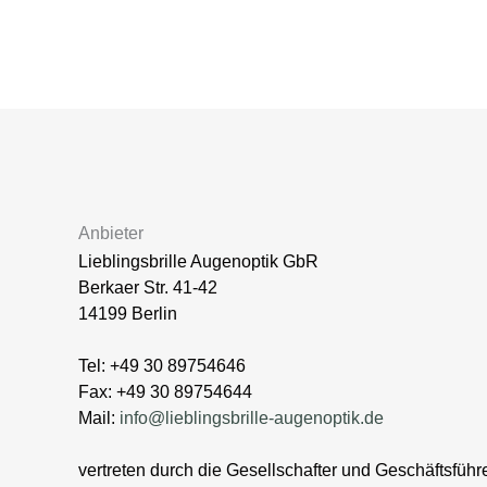
Zum
Inhalt
3D SEHTEST
BRILLEN
SONNENB
springen
Anbieter
Lieblingsbrille Augenoptik GbR
Berkaer Str. 41-42
14199 Berlin
Tel: +49 30 89754646
Fax: +49 30 89754644
Mail:
info@lieblingsbrille-augenoptik.de
vertreten durch die Gesellschafter und Geschäftsführe